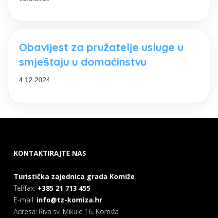
Obavijest za pružatelje usluge u
smještaju u domaćinstvu
4.12.2024
KONTAKTIRAJTE NAS
Turistička zajednica grada Komiže
Tel/fax:
+385 21 713 455
E-mail:
info@tz-komiza.hr
Adresa: Riva sv. Mikule 16, Komiža