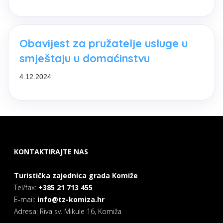
Obavijest za pružatelje usluge u
smještaju u domaćinstvu
4.12.2024
KONTAKTIRAJTE NAS
Turistička zajednica grada Komiže
Tel/fax:
+385 21 713 455
E-mail:
info@tz-komiza.hr
Adresa: Riva sv. Mikule 16, Komiža