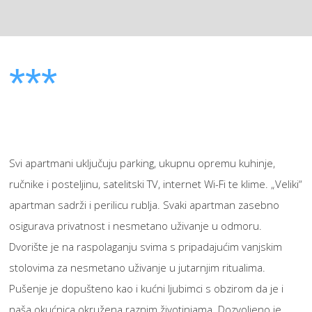
***
Svi apartmani uključuju parking, ukupnu opremu kuhinje,
ručnike i posteljinu, satelitski TV, internet Wi-Fi te klime. „Veliki“
apartman sadrži i perilicu rublja. Svaki apartman zasebno
osigurava privatnost i nesmetano uživanje u odmoru.
Dvorište je na raspolaganju svima s pripadajućim vanjskim
stolovima za nesmetano uživanje u jutarnjim ritualima.
Pušenje je dopušteno kao i kućni ljubimci s obzirom da je i
naša okućnica okružena raznim životinjama. Dozvoljeno je