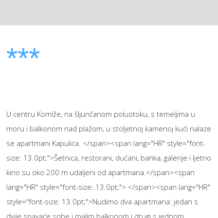
***
U centru Komiže, na šljunčanom poluotoku, s temeljima u
moru i balkonom nad plažom, u stoljetnoj kamenoj kući nalaze
se apartmani Kapulica. </span><span lang="HR" style="font-
size: 13.0pt;">Šetnica, restorani, dućani, banka, galerije i ljetno
kino su oko 200 m udaljeni od apartmana.</span><span
lang="HR" style="font-size: 13.0pt;"> </span><span lang="HR"
style="font-size: 13.0pt;">Nudimo dva apartmana: jedan s
dvije spavaće sobe i malim balkonom i drugi s jednom