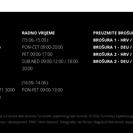
RADNO VRIJEME
PREUZMITE BROŠU
(15.06.-15.09.):
BROŠURA 1 - HRV /
e
PON-ČET 09:00-20:00
BROŠURA 1 - DEU /
PET 09:00-17:00
BROŠURA 2 - HRV /
SUB-NED 09:00-12:00 / 18:00-
BROŠURA 2 - DEU /
20:00
(16.09.-14.06.):
271 3000
PON-PET 09:00-13:00
m
a turistička web stranica Turističke zajednice grada Komiže. © 2026 Turistička zajednica 
ajn i development: P3R0 / Pero Vojković. Fotografije: Ivo Pervan, Bogoljub Mitraković, Stjep