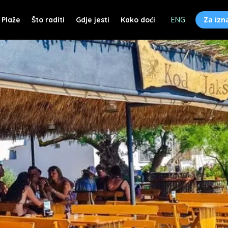
Za izn
Plaže
Što raditi
Gdje jesti
Kako doći
ENG