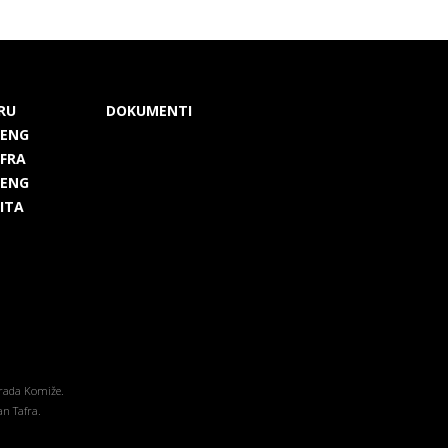
RU
DOKUMENTI
 ENG
 FRA
 ENG
 ITA
grada Komiže.
an Tafra.