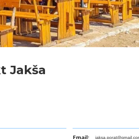
kt Jakša
Email:
jaksa.porat@gmail.c