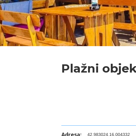
Plažni obje
Adresa:
42.983024,16.004332