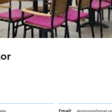
kor
Email:
atia
skorkomiza@gmail.c