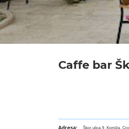
Caffe bar Š
Adresa:
Škor ulica 9, Komiža, Cro