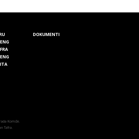
RU
DOKUMENTI
 ENG
 FRA
 ENG
 ITA
grada Komiže.
an Tafra.