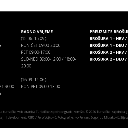
RADNO VRIJEME
PREUZMITE BROŠU
(15.06.-15.09.):
BROŠURA 1 - HRV /
e
PON-ČET 09:00-20:00
BROŠURA 1 - DEU /
PET 09:00-17:00
BROŠURA 2 - HRV /
SUB-NED 09:00-12:00 / 18:00-
BROŠURA 2 - DEU /
20:00
(16.09.-14.06.):
271 3000
PON-PET 09:00-13:00
m
a turistička web stranica Turističke zajednice grada Komiže. © 2026 Turistička zajednica 
ajn i development: P3R0 / Pero Vojković. Fotografije: Ivo Pervan, Bogoljub Mitraković, Stjep