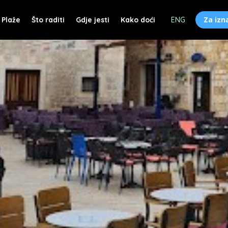
Za izn
Plaže
Što raditi
Gdje jesti
Kako doći
ENG