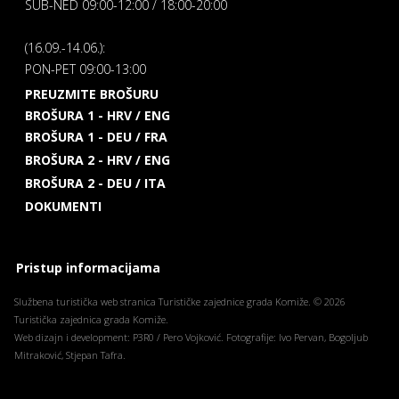
SUB-NED 09:00-12:00 / 18:00-20:00
(16.09.-14.06.):
PON-PET 09:00-13:00
PREUZMITE BROŠURU
BROŠURA 1 - HRV / ENG
BROŠURA 1 - DEU / FRA
BROŠURA 2 - HRV / ENG
BROŠURA 2 - DEU / ITA
DOKUMENTI
Pristup informacijama
Službena turistička web stranica Turističke zajednice grada Komiže. © 2026
Turistička zajednica grada Komiže.
Web dizajn i development: P3R0 / Pero Vojković. Fotografije: Ivo Pervan, Bogoljub
Mitraković, Stjepan Tafra.