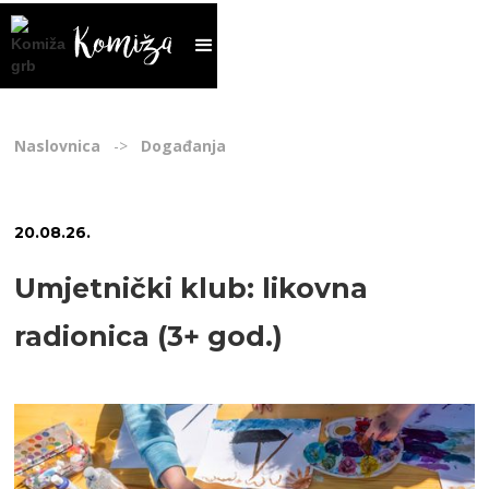
Naslovnica
->
Događanja
20
.
08
.
26
.
Umjetnički klub: likovna
radionica (3+ god.)