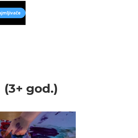
ajmljivače
 (3+ god.)