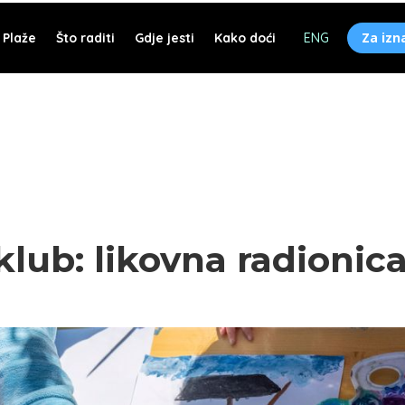
Za izn
Plaže
Što raditi
Gdje jesti
Kako doći
ENG
lub: likovna radionica