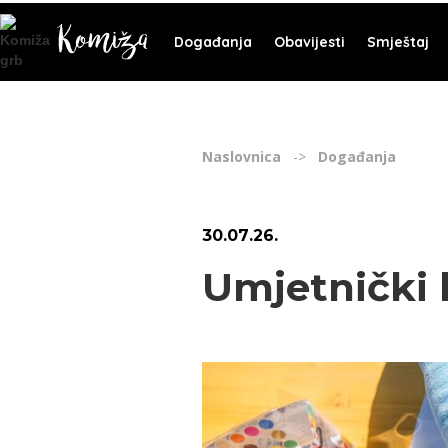
Događanja
Obavijesti
Smještaj
Naslovnica
->
Događanja
30
.
07
.
26
.
Umjetnički k