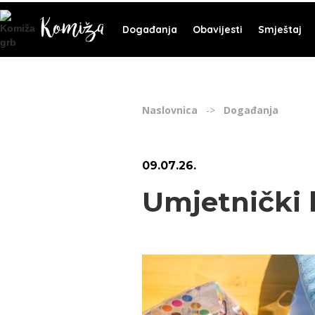
Događanja
Obavijesti
Smještaj
Naslovnica
->
Događanja
09
.
07
.
26
.
Umjetnički k