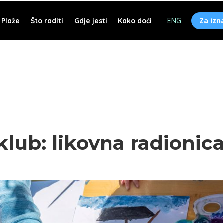
Za izn
Plaže
Što raditi
Gdje jesti
Kako doći
ENG
lub: likovna radionica