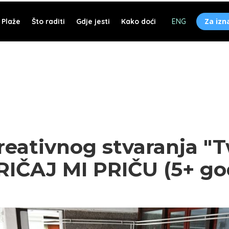
Za izn
Plaže
Što raditi
Gdje jesti
Kako doći
ENG
reativnog stvaranja "
PRIČAJ MI PRIČU (5+ go