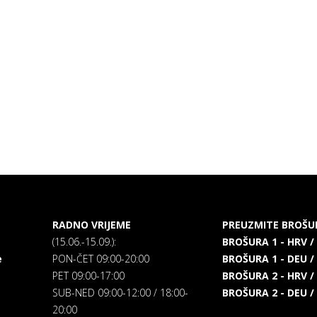
RADNO VRIJEME
PREUZMITE BROŠU
(15.06.-15.09.):
BROŠURA 1 - HRV /
e
PON-ČET 09:00-20:00
BROŠURA 1 - DEU /
PET 09:00-17:00
BROŠURA 2 - HRV /
SUB-NED 09:00-12:00 / 18:00-
BROŠURA 2 - DEU /
20:00