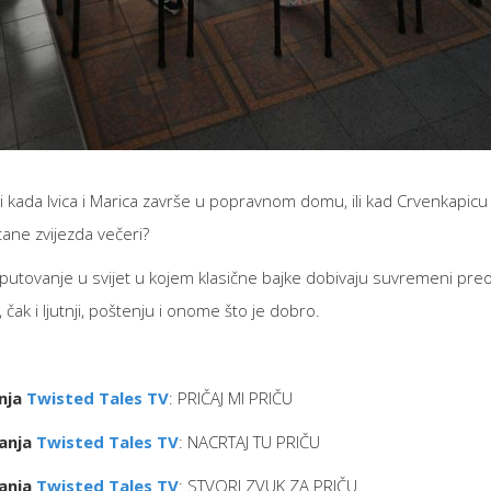
odi kada Ivica i Marica završe u popravnom domu, ili kad Crvenkapicu
ane zvijezda večeri?
a putovanje u svijet u kojem klasične bajke dobivaju suvremeni preo
, čak i ljutnji, poštenju i onome što je dobro.
nja
Twisted Tales TV
: PRIČAJ MI PRIČU
ranja
Twisted Tales TV
: NACRTAJ TU PRIČU
ranja
Twisted Tales TV
: STVORI ZVUK ZA PRIČU