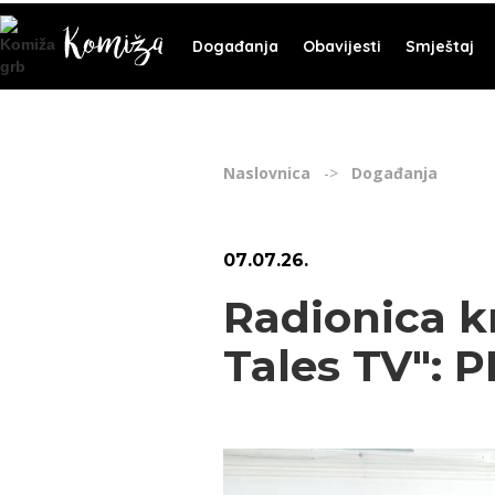
Događanja
Obavijesti
Smještaj
Naslovnica
->
Događanja
07
.
07
.
26
.
Radionica k
Tales TV": 