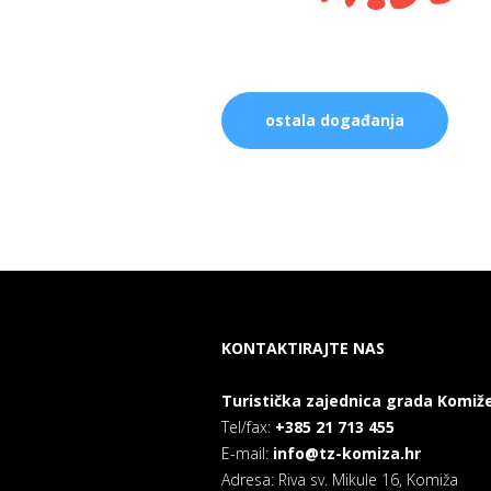
ostala događanja
KONTAKTIRAJTE NAS
Turistička zajednica grada Komiž
Tel/fax:
+385 21 713 455
E-mail:
info@tz-komiza.hr
Adresa: Riva sv. Mikule 16, Komiža