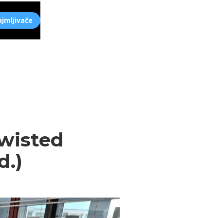
ajmljivače
Twisted
d.)