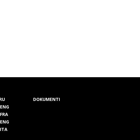
RU
DOKUMENTI
 ENG
 FRA
 ENG
 ITA