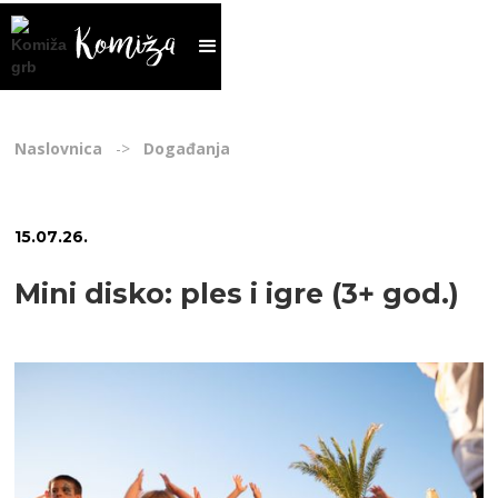
Naslovnica
->
Događanja
15
.
07
.
26
.
Mini disko: ples i igre (3+ god.)