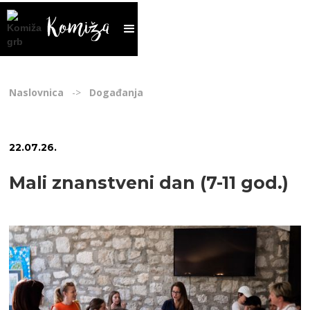
Naslovnica
->
Događanja
22
.
07
.
26
.
Mali znanstveni dan (7-11 god.)