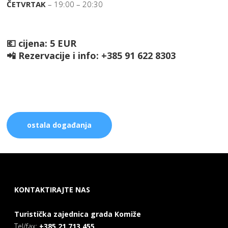
ČETVRTAK
– 19:00 – 20:30
💶 cijena: 5 EUR
📲 Rezervacije i info: +385 91 622 8303
ostala događanja
KONTAKTIRAJTE NAS
Turistička zajednica grada Komiže
Tel/fax:
+385 21 713 455