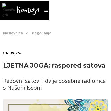
Naslovnica
->
Događanja
04
.
09
.
25
.
LJETNA JOGA: raspored satova
Redovni satovi i dvije posebne radionice
s Našom Issom