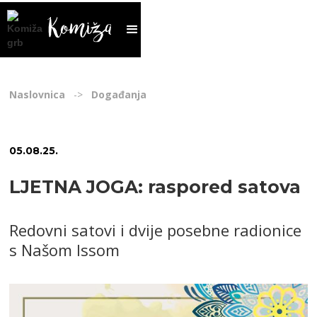
Naslovnica
->
Događanja
05
.
08
.
25
.
LJETNA JOGA: raspored satova
Redovni satovi i dvije posebne radionice
s Našom Issom