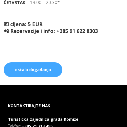
ČETVRTAK
– 19:00 – 20:30*
💶 cijena: 5 EUR
📲 Rezervacije i info: +385 91 622 8303
ostala događanja
KONTAKTIRAJTE NAS
Turistička zajednica grada Komiže
Tel/fax:
+385 21 713 455