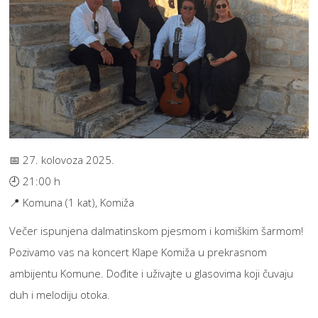
📅 27. kolovoza 2025.
🕘 21:00 h
📍 Komuna (1 kat), Komiža
Večer ispunjena dalmatinskom pjesmom i komiškim šarmom!
Pozivamo vas na koncert Klapе Komiža u prekrasnom
ambijentu Komune. Dođite i uživajte u glasovima koji čuvaju
duh i melodiju otoka.