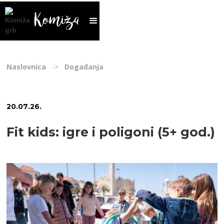
Naslovnica
->
Događanja
20
.
07
.
26
.
Fit kids: igre i poligoni (5+ god.)