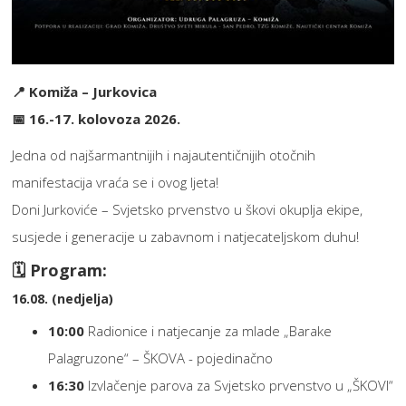
📍 Komiža – Jurkovica
📅 16.-17. kolovoza 2026.
Jedna od najšarmantnijih i najautentičnijih otočnih
manifestacija vraća se i ovog ljeta!
Doni Jurkoviće – Svjetsko prvenstvo u škovi okuplja ekipe,
susjede i generacije u zabavnom i natjecateljskom duhu!
🗓️ Program:
16.08. (nedjelja)
10:00
Radionice i natjecanje za mlade „Barake
Palagruzone“ – ŠKOVA - pojedinačno
16:30
Izvlačenje parova za Svjetsko prvenstvo u „ŠKOVI“