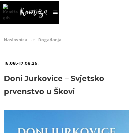
Naslovnica
->
Događanja
16
.
08
.
-
17
.
08
.
26
.
Doni Jurkovice – Svjetsko
prvenstvo u Škovi