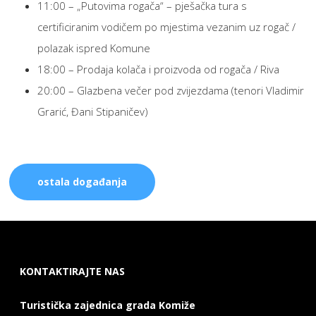
11:00 – „Putovima rogača“ – pješačka tura s
certificiranim vodičem po mjestima vezanim uz rogač /
polazak ispred Komune
18:00 – Prodaja kolača i proizvoda od rogača / Riva
20:00 – Glazbena večer pod zvijezdama (tenori Vladimir
Grarić, Đani Stipaničev)
ostala događanja
KONTAKTIRAJTE NAS
Turistička zajednica grada Komiže