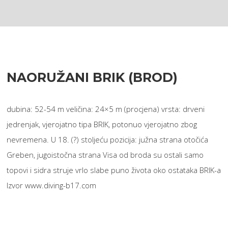
NAORUŽANI BRIK (BROD)
dubina: 52-54 m veličina: 24×5 m (procjena) vrsta: drveni
jedrenjak, vjerojatno tipa BRIK, potonuo vjerojatno zbog
nevremena. U 18. (?) stoljeću pozicija: južna strana otočića
Greben, jugoistočna strana Visa od broda su ostali samo
topovi i sidra struje vrlo slabe puno života oko ostataka BRIK-a
Izvor www.diving-b17.com